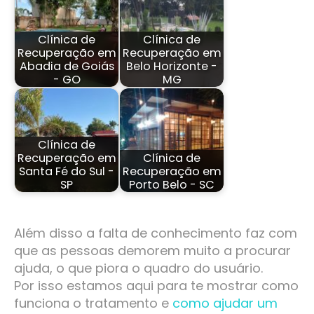
Clínica de
Clínica de
Recuperação em
Recuperação em
Abadia de Goiás
Belo Horizonte -
- GO
MG
Clínica de
Recuperação em
Clínica de
Santa Fé do Sul -
Recuperação em
SP
Porto Belo - SC
Além disso a falta de conhecimento faz com
que as pessoas demorem muito a procurar
ajuda, o que piora o quadro do usuário.
Por isso estamos aqui para te mostrar como
funciona o tratamento e
como ajudar um