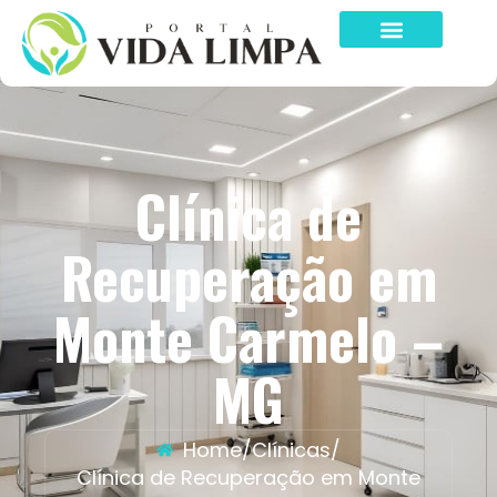
Clínica de
Recuperação em
Monte Carmelo –
MG
Home
/
Clínicas
/
Clínica de Recuperação em Monte