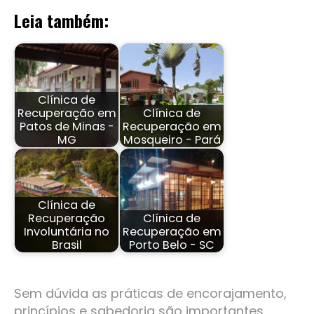
Leia também:
Clínica de
Recuperação em
Clínica de
Patos de Minas -
Recuperação em
MG
Mosqueiro - Pará
Clínica de
Recuperação
Clínica de
Involuntária no
Recuperação em
Brasil
Porto Belo - SC
Sem dúvida as práticas de encorajamento,
princípios e sabedoria são importantes