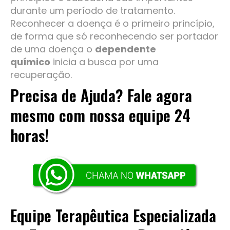
durante um período de tratamento.
Reconhecer a doença é o primeiro princípio,
de forma que só reconhecendo ser portador
de uma doença o
dependente
químico
inicia a busca por uma
recuperação.
Precisa de Ajuda? Fale agora
mesmo com nossa equipe 24
horas!
Equipe Terapêutica Especializada