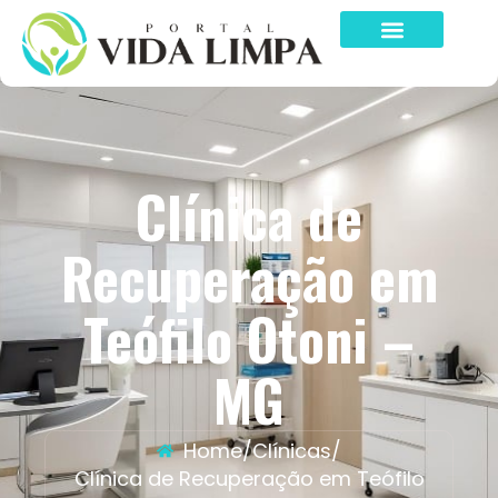
Clínica de
Recuperação em
Teófilo Otoni –
MG
Home
/
Clínicas
/
Clínica de Recuperação em Teófilo