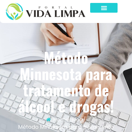
Método
Minnesota para
tratamento de
álcool e drogas!
Home
/
Blog
/
Método Minnesota para tratamento