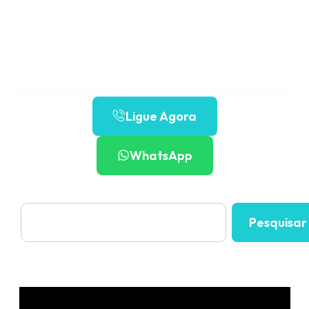
Clínica de Recuperação para tratamento de
Dependência Química, Alcoolismo,
Depressão, Ansiedade, Bipolaridade,
Esquizofrenia e
Vício em Jogos.
Ligue Agora
WhatsApp
Pesquisar
Clínicas de Recuperação em São