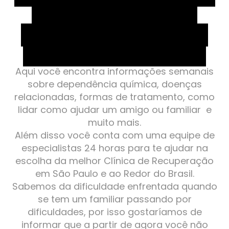
Paulo e ao redor do Brasil.
Tratamento para Dependência
Química e Transtorno Mental!
Aqui você encontra informações semanais
sobre dependência química, doenças
relacionadas, formas de tratamento, como
lidar como ajudar um amigo ou familiar e
muito mais.
Além disso você conta com uma equipe de
especialistas 24 horas para te ajudar na
escolha da melhor Clínica de Recuperação
em São Paulo e ao Redor do Brasil.
Sabemos da dificuldade enfrentada quando
se tem um familiar passando por
dificuldades, por isso gostaríamos de
informar que a partir de agora você não