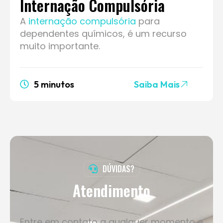
Internação Compulsória
A
internação compulsória
para
dependentes químicos, é um recurso
muito importante.
5 minutos
Saiba Mais
DÚVIDAS?
Atendimento
ininterrupto
Entre em contato a qualquer momento e
fale com nossos atendentes