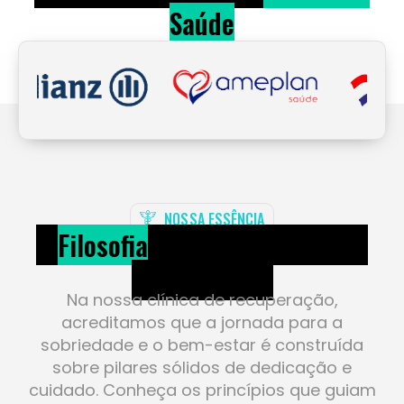
NOSSA ESSÊNCIA
A
Filosofia
da Nossa Clínica de
Recuperação
Na nossa clínica de recuperação,
acreditamos que a jornada para a
sobriedade e o bem-estar é construída
sobre pilares sólidos de dedicação e
cuidado. Conheça os princípios que guiam
cada ação e tratamento oferecido,
refletindo nosso empenho em transformar