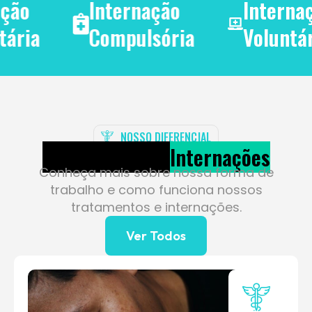
Internação
Internação
Compulsória
Voluntária
NOSSO DIFERENCIAL
Tratamentos e
Internações
Conheça mais sobre nossa forma de
trabalho e como funciona nossos
tratamentos e internações.
Ver Todos