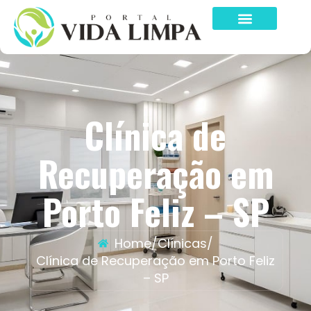
Clínica de
Recuperação em
Porto Feliz – SP
Home
/
Clínicas
/
Clínica de Recuperação em Porto Feliz
– SP