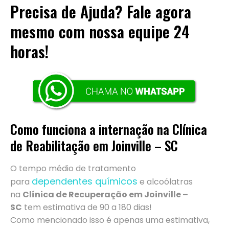
Precisa de Ajuda? Fale agora
mesmo com nossa equipe 24
horas!
Como funciona a internação na Clínica
de Reabilitação em Joinville – SC
O tempo médio de tratamento
dependentes químicos
para
e alcoólatras
na
Clínica de Recuperação em Joinville –
SC
tem estimativa de 90 a 180 dias!
Como mencionado isso é apenas uma estimativa,