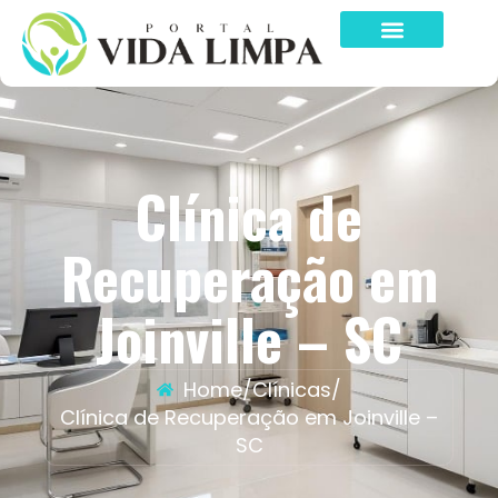
Clínica de
Recuperação em
Joinville – SC
Home
/
Clínicas
/
Clínica de Recuperação em Joinville –
SC