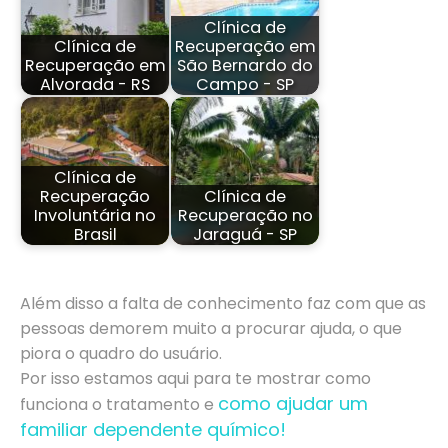
Clínica de
Clínica de
Recuperação em
Recuperação em
São Bernardo do
Alvorada - RS
Campo - SP
Clínica de
Recuperação
Clínica de
Involuntária no
Recuperação no
Brasil
Jaraguá - SP
Além disso a falta de conhecimento faz com que as
pessoas demorem muito a procurar ajuda, o que
piora o quadro do usuário.
Por isso estamos aqui para te mostrar como
como ajudar um
funciona o tratamento e
familiar dependente químico!