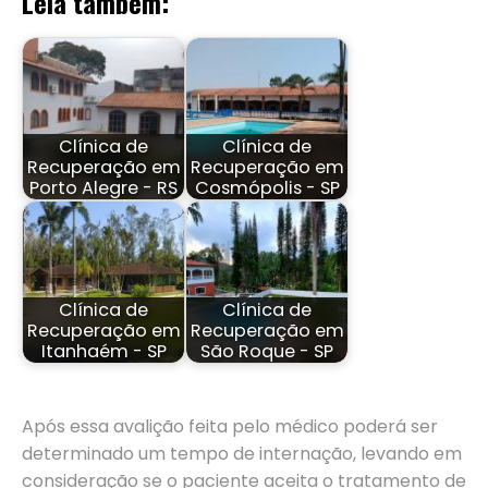
Leia também:
Clínica de
Clínica de
Recuperação em
Recuperação em
Porto Alegre - RS
Cosmópolis - SP
Clínica de
Clínica de
Recuperação em
Recuperação em
Itanhaém - SP
São Roque - SP
Após essa avalição feita pelo médico poderá ser
determinado um tempo de internação, levando em
consideração se o paciente aceita o tratamento de