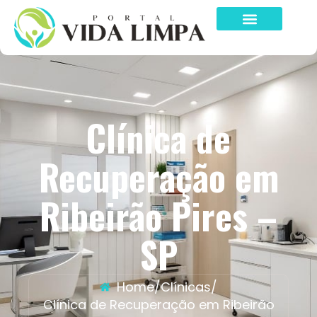
Clínica de
Recuperação em
Ribeirão Pires –
SP
Home
/
Clínicas
/
Clínica de Recuperação em Ribeirão