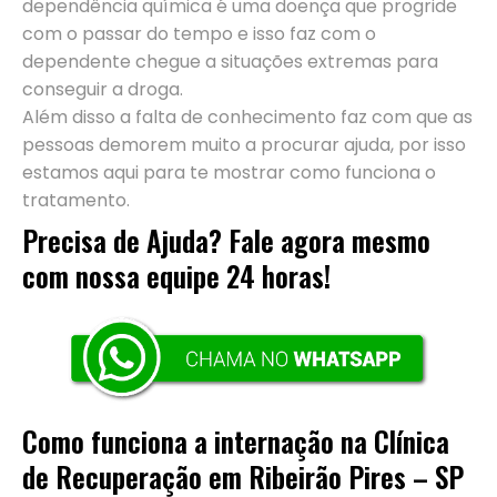
dependência química é uma doença que progride
com o passar do tempo e isso faz com o
dependente chegue a situações extremas para
conseguir a droga.
Além disso a falta de conhecimento faz com que as
pessoas demorem muito a procurar ajuda, por isso
estamos aqui para te mostrar como funciona o
tratamento.
Precisa de Ajuda? Fale agora mesmo
com nossa equipe 24 horas!
Como funciona a internação na Clínica
de Recuperação em Ribeirão Pires – SP