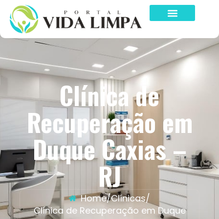
Clínica de
Recuperação em
Duque Caxias –
RJ
Home
/
Clínicas
/
Clínica de Recuperação em Duque