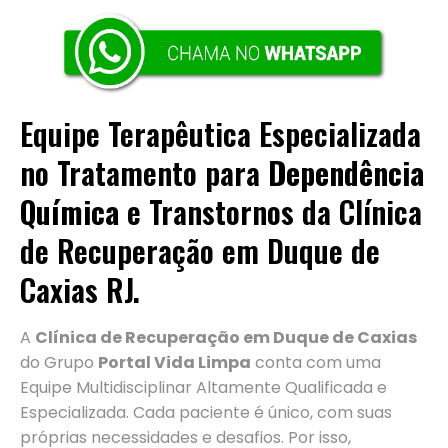
Equipe Terapêutica Especializada
no Tratamento para
Dependência
Química
e Transtornos da Clínica
de Recuperação em Duque de
Caxias RJ.
A
Clínica de Recuperação em Duque de Caxias
do Grupo
Portal Vida Limpa
conta com uma
Equipe Multidisciplinar Altamente Qualificada e
Especializada. Cada paciente é único, com suas
próprias necessidades e desafios. Por isso,