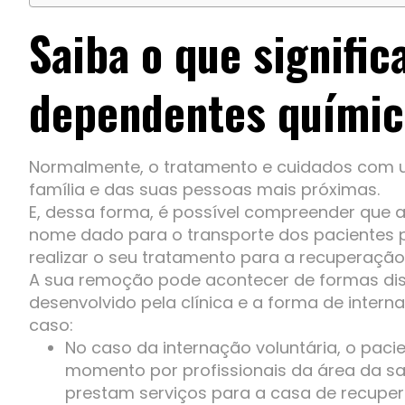
Saiba o que signifi
dependentes químic
Normalmente, o tratamento e cuidados com um
família e das suas pessoas mais próximas.
E, dessa forma, é possível compreender que
nome dado para o transporte dos pacientes p
realizar o seu tratamento para a recuperaçã
A sua remoção pode acontecer de formas dis
desenvolvido pela clínica e a forma de inter
caso:
No caso da internação voluntária, o pac
momento por profissionais da área da sa
prestam serviços para a casa de recupe