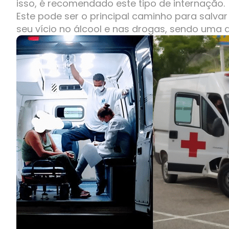
isso, é recomendado este tipo de internação.
Este pode ser o principal caminho para salva
seu vício no álcool e nas drogas, sendo uma 