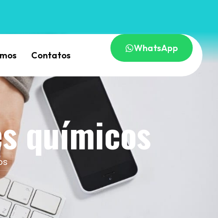
WhatsApp
omos
Contatos
s químicos
os