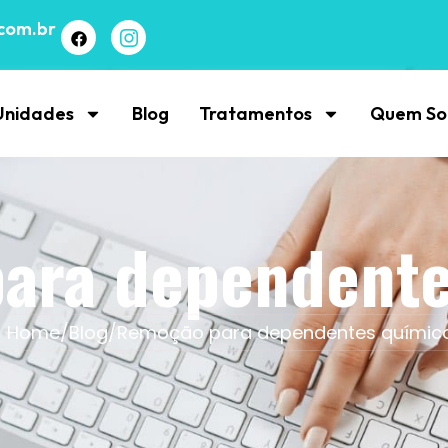
com.br
Unidades
Blog
Tratamentos
Quem S
ara dependente
Home
/
Blog
/
Remoção para dependentes químic