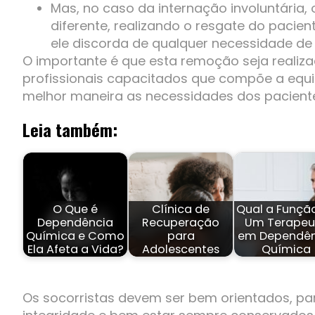
Mas, no caso da internação involuntária
diferente, realizando o resgate do paci
ele discorda de qualquer necessidade de
O importante é que esta remoção seja realiz
profissionais capacitados que compõe a equi
melhor maneira as necessidades dos pacient
Leia também:
O Que é
Clínica de
Qual a Funçã
Dependência
Recuperação
Um Terapeu
Química e Como
para
em Dependên
Ela Afeta a Vida?
Adolescentes
Química
Os socorristas devem ser bem orientados, pa