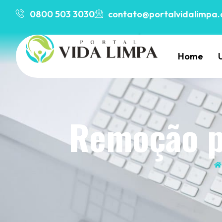
0800 503 3030
contato@portalvidalimpa.
Home
Remoção p