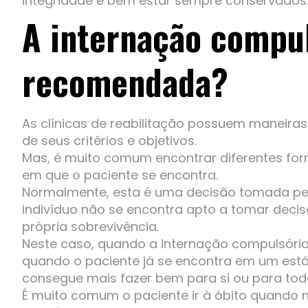
integridade e bem estar sempre conservados
A internação compul
recomendada?
As clínicas de reabilitação possuem maneira
de seus critérios e objetivos.
Mas, é muito comum encontrar diferentes fo
em que o paciente se encontra.
Normalmente, esta é uma decisão tomada pelo
indivíduo não se encontra apto a tomar deci
própria sobrevivência.
Neste caso, quando a internação compulsória o
quando o paciente já se encontra em um est
consegue mais fazer bem para si ou para tod
É muito comum o paciente ir à óbito quando 