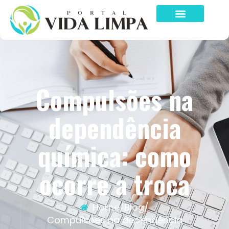
Compulsões na
dependência
química: como
ocorre a troca
Home
/
Blog
/
Compulsões na dependência