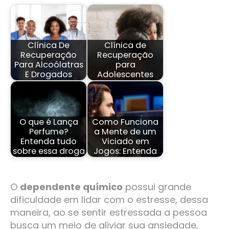
Clínica De
Clínica de
Recuperação
Recuperação
Para Alcoólatras
para
E Drogados
Adolescentes
O que é Lança
Como Funciona
Perfume?
a Mente de um
Entenda tudo
Viciado em
sobre essa droga
Jogos: Entenda
O
dependente químico
possui grande
dificuldade em lidar com o estresse, dessa
maneira, ao se sentir estressada a pessoa
busca um meio de aliviar sua ansiedade,