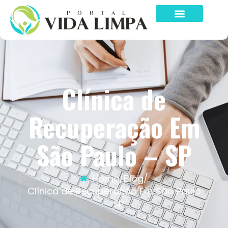
Clínica de
Recuperação Em
São Paulo – SP
Home
/
Blog
/
Clínica de Recuperação Em São Paulo
– SP