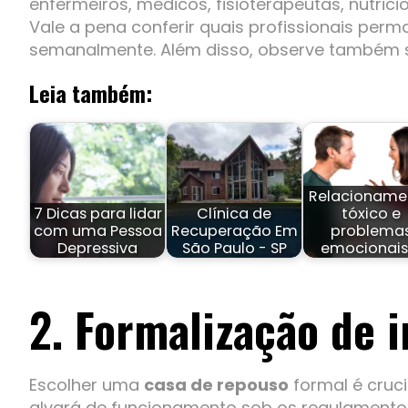
enfermeiros, médicos, fisioterapeutas, nutrici
Vale a pena conferir quais profissionais pe
semanalmente. Além disso, observe também s
Leia também:
Relacioname
7 Dicas para lidar
Clínica de
tóxico e
com uma Pessoa
Recuperação Em
problema
Depressiva
São Paulo - SP
emocionais
2
. Formalização de i
Escolher uma
casa de repouso
formal é cruci
alvará de funcionamento sob os regulamentos d