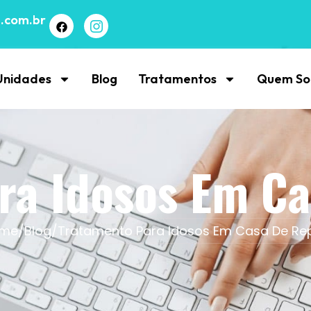
.com.br
Unidades
Blog
Tratamentos
Quem S
ra Idosos Em C
me
/
Blog
/
Tratamento Para Idosos Em Casa De R