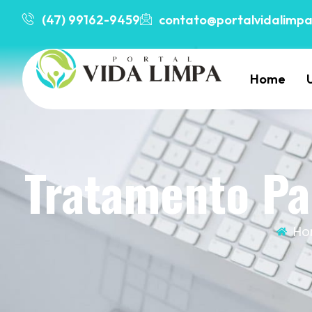
(47) 99162-9459
contato@portalvidalimpa
Home
Tratamento Pa
Ho