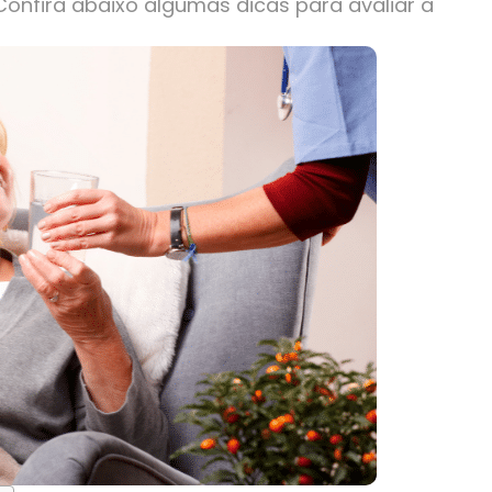
onfira abaixo algumas dicas para avaliar a