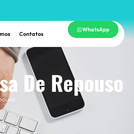
WhatsApp
omos
Contatos
asa De Repouso
epouso