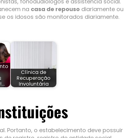
onistas, fonoaudiólogos e assistência social.
rmanecem na
casa de repouso
diariamente ou
e os idosos são monitorados diariamente.
nto
Clínica de
s
Recuperação
!…
Involuntária
nstituições
al. Portanto, o estabelecimento deve possuir
e registro, registro de entidade social,