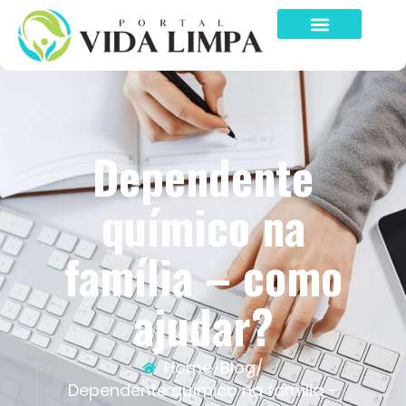
Dependente
químico na
família – como
ajudar?
Home
/
Blog
/
Dependente químico na família –