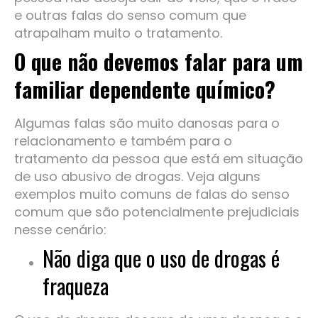
e outras falas do senso comum que
atrapalham muito o tratamento.
O que não devemos falar para um
familiar dependente químico?
Algumas falas são muito danosas para o
relacionamento e também para o
tratamento da pessoa que está em situação
de uso abusivo de drogas. Veja alguns
exemplos muito comuns de falas do senso
comum que são potencialmente prejudiciais
nesse cenário:
Não diga que o uso de drogas é
fraqueza