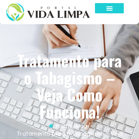
Tratamento para
o Tabagismo –
Veja Como
Funciona!
Home
/
Blog
/
Tratamento para o Tabagismo – Veja