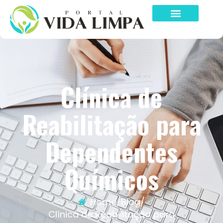
Clínica de
Reabilitação para
Dependentes
Químicos
Home
/
Blog
/
Clínica de Reabilitação para