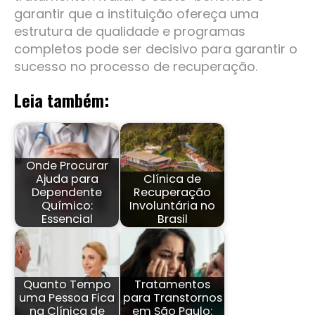
garantir que a instituição ofereça uma
estrutura de qualidade e programas
completos pode ser decisivo para garantir o
sucesso no processo de recuperação.
Leia também:
Onde Procurar
Ajuda para
Clínica de
Dependente
Recuperação
Químico:
Involuntária no
Essencial
Brasil
Quanto Tempo
Tratamentos
uma Pessoa Fica
para Transtornos
na Clínica de
em São Paulo: