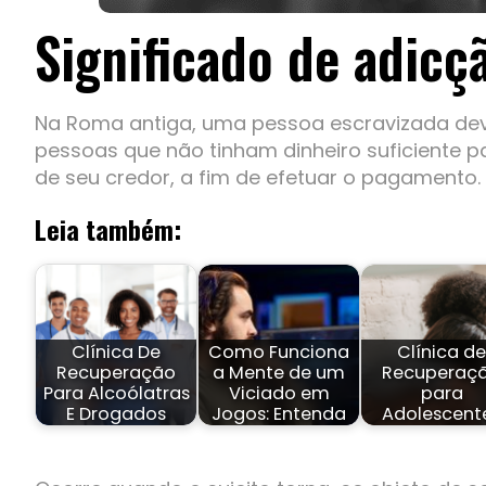
Significado de adicç
Na Roma antiga, uma pessoa escravizada devi
pessoas que não tinham dinheiro suficiente 
de seu credor, a fim de efetuar o pagamento.
Leia também:
Clínica De
Como Funciona
Clínica de
Recuperação
a Mente de um
Recuperaç
Para Alcoólatras
Viciado em
para
E Drogados
Jogos: Entenda
Adolescent