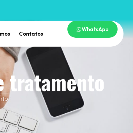
WhatsApp
omos
Contatos
e tratamento
nto