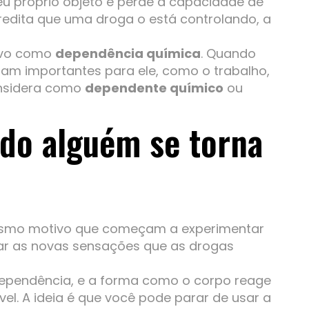
eu próprio objeto e perde a capacidade de
redita que uma droga o está controlando, a
ivo como
dependência química
. Quando
m importantes para ele, como o trabalho,
onsidera como
dependente químico
ou
do alguém se torna
smo motivo que começam a experimentar
tar as novas sensações que as drogas
ependência, e a forma como o corpo reage
el. A ideia é que você pode parar de usar a