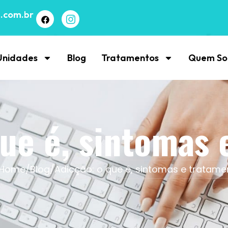
.com.br
Unidades
Blog
Tratamentos
Quem S
que é, sintomas 
Home
/
Blog
/
Adicção: o que é, sintomas e tratame