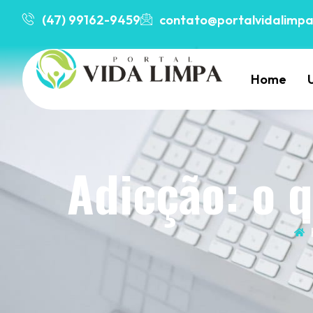
(47) 99162-9459
contato@portalvidalimpa
Home
Adicção: o 