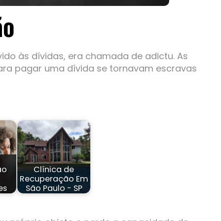
ão
do às dívidas, era chamada de adictu. As
para pagar uma dívida se tornavam escravas
ão
Clínica de
Recuperação Em
es
São Paulo - SP