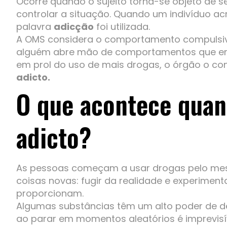
Ocorre quando o sujeito torna-se objeto de s
controlar a situação. Quando um indivíduo ac
palavra
adicção
foi utilizada.
A OMS considera o comportamento compuls
alguém abre mão de comportamentos que era
em prol do uso de mais drogas, o órgão o c
adicto.
O que acontece quan
adicto?
As pessoas começam a usar drogas pelo me
coisas novas: fugir da realidade e experimen
proporcionam.
Algumas substâncias têm um alto poder de d
ao parar em momentos aleatórios é imprevisív