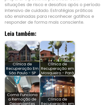
situações de risco e desafios após o período
intensivo de cuidado. Estratégias práticas
são ensinadas para reconhecer gatilhos e
responder de forma mais consciente.
Leia também:
Clínica de
Clínica de
Recuperação Em
Recuperação em
São Paulo - SP
Mosqueiro - Pará
Como Funciona
a Remoção de
Clínica de
Dependentes
Recuperação em