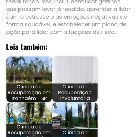
reabilitação. Isso inclui identificar gatilhos
que possam levar à recaída, aprender a lidar
com o estresse e as emoções negativas de
forma saudável, e estabelecer um plano de
ação para lidar com situações de risco.
Leia também:
Clínica de
Clínica de
Recuperação em
Recuperação
Itanhaém - SP
Involuntária
Clínica de
Recuperação em
Clínica de