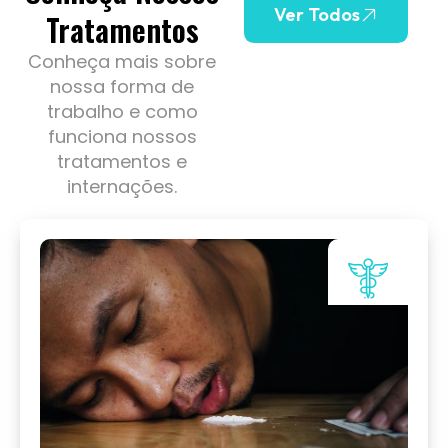
Ver Todos
Tratamentos
Conheça mais sobre
nossa forma de
trabalho e como
funciona nossos
tratamentos e
internações.