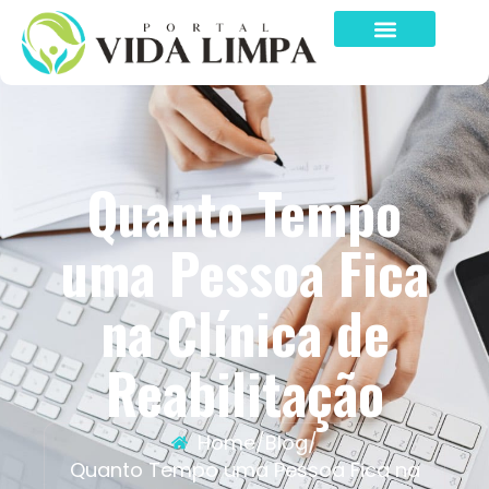
Quanto Tempo
uma Pessoa Fica
na Clínica de
Reabilitação
Home
/
Blog
/
Quanto Tempo uma Pessoa Fica na