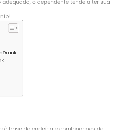
to adequado, o dependente tende a ter sua
nto!
e Drank
nk
se à base de codeína e combinações de