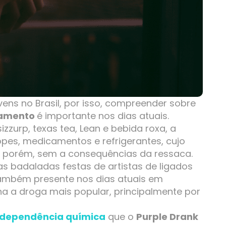
ns no Brasil, por isso, compreender sobre
atamento
é importante nos dias atuais.
zzurp, texas tea, Lean e bebida roxa, a
opes, medicamentos e refrigerantes, cujo
l, porém, sem a consequências da ressaca.
as badaladas festas de artistas de ligados
também presente nos dias atuais em
rna a droga mais popular, principalmente por
dependência química
que o
Purple Drank