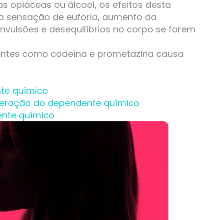
opiáceas ou álcool, os efeitos desta
ma sensação de euforia, aumento da
onvulsões e desequilíbrios no corpo se forem
ntes como codeína e prometazina causa
te químico
peração do dependente químico
nte químico