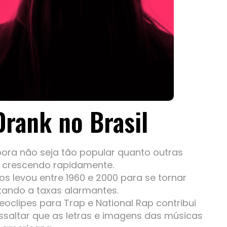
rank no Brasil
bora não seja tão popular quanto outras
 crescendo rapidamente.
s levou entre 1960 e 2000 para se tornar
tando a taxas alarmantes.
oclipes para Trap e National Rap contribui
ssaltar que as letras e imagens das músicas