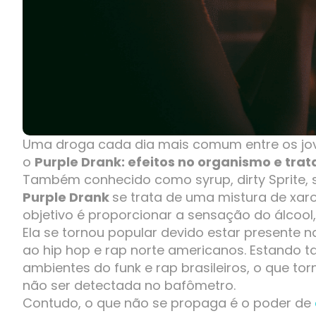
Uma droga cada dia mais comum entre os jove
o
Purple Drank: efeitos no organismo e tr
Também conhecido como syrup, dirty Sprite, si
Purple Drank
se trata de uma mistura de xar
objetivo é proporcionar a sensação do álcoo
Ela se tornou popular devido estar presente n
ao hip hop e rap norte americanos. Estando 
ambientes do funk e rap brasileiros, o que to
não ser detectada no bafômetro.
Contudo, o que não se propaga é o poder de