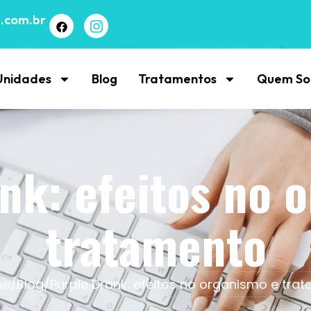
.com.br
Unidades
Blog
Tratamentos
Quem S
nk: efeitos no 
tratamento
me
/
Blog
/
Purple Drank: efeitos no organismo e tra