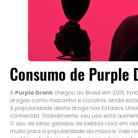
Consumo de Purple D
A
Purple Drank
chegou ao Brasil em 2015. Em
drogas como maconha e cocaína, ainda está
A popularidade desta droga nos Estados Unido
conhecida. Globalmente, seu uso está aumen
O uso de latas geladas de bebida roxa em vide
muito para a popularidade da música. Vale re