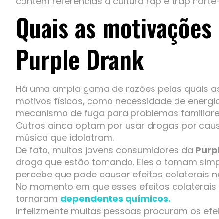
contêm referências à cultura rap e trap nort
Quais as motivações
Purple Drank
Há uma ampla gama de razões pelas quais a
motivos físicos, como necessidade de energ
mecanismo de fuga para problemas familiares
Outros ainda optam por usar drogas por causa
música que idolatram.
De fato, muitos jovens consumidores da
Purp
droga que estão tomando. Eles o tomam simp
percebe que pode causar efeitos colaterais n
No momento em que esses efeitos colaterais 
tornaram
dependentes químicos.
Infelizmente muitas pessoas procuram os efe