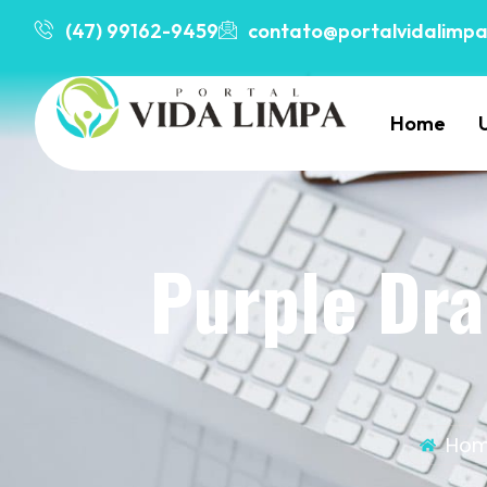
(47) 99162-9459
contato@portalvidalimpa
Home
Purple Dra
Ho