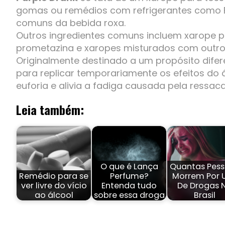
gomas ou remédios com refrigerantes como Fa
comuns da bebida roxa.
Outros ingredientes comuns incluem xarope 
prometazina e xaropes misturados com outros 
Originalmente destinado a um propósito difer
para replicar temporariamente os efeitos do
euforia e alivia a fadiga causada pela ressaca
Leia também:
O que é Lança
Quantas Pes
Remédio para se
Perfume?
Morrem Por 
ver livre do vício
Entenda tudo
De Drogas 
ao álcool
sobre essa droga
Brasil