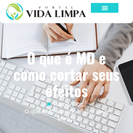
O que é MD e
como cortar seus
efeitos
Home
/
Blog
/
O que é MD e como cortar seus
efeitos