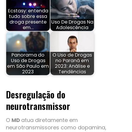
Ecstasy: entenda
tudo sobre essa
droga presente
Uso De Drogas Na
em…
Adolescência
Panorama do
O Uso de Drogas
Uso de Drogas
no Paraná em
em São Paulo em
2023: Análise e
2023
Tendências
Desregulação do
neurotransmissor
O
MD
atua diretamente em
neurotransmissores como dopamina,