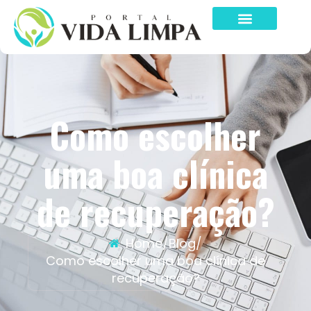
Como escolher
uma boa clínica
de recuperação?
Home
/
Blog
/
Como escolher uma boa clínica de
recuperação?