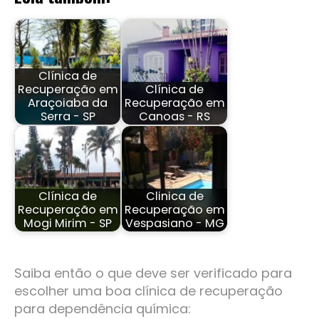
Clínica de
Recuperação em
Clínica de
Araçoiaba da
Recuperação em
Serra - SP
Canoas - RS
Clínica de
Clinica de
Recuperação em
Recuperação em
Mogi Mirim - SP
Vespasiano - MG
Saiba então o que deve ser verificado para
escolher uma boa clínica de recuperação
para dependência química: